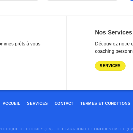
Nos Services
ommes prêts à vous
Découvrez notre e
coaching personna
SERVICES
ACCUEIL
SERVICES
CONTACT
TERMES ET CONDITIONS
POLITIQUE DE COOKIES (CA)
DÉCLARATION DE CONFIDENTIALITÉ (CA